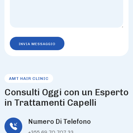
AMT HAIR CLINIC
C
o
n
s
u
l
t
i
O
g
g
i
c
o
n
u
n
E
s
p
e
r
t
o
i
n
T
r
a
t
t
a
m
e
n
t
i
C
a
p
e
l
l
i
Numero Di Telefono
+355 69 70 707 33